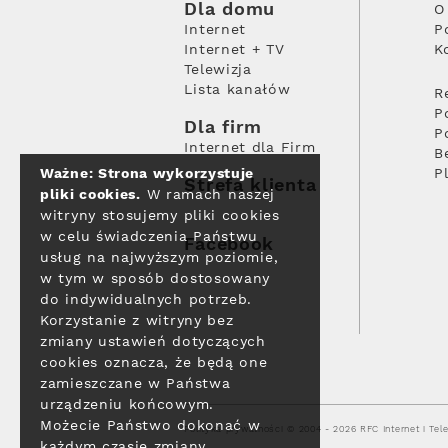
Dla domu
O
Internet
P
Internet + TV
K
Telewizja
Lista kanałów
R
P
Dla firm
P
Internet dla Firm
B
Ważne: Strona wykorzystuje
P
Strefa klienta
pliki cookies.
W ramach naszej
witryny stosujemy pliki cookies
w celu świadczenia Państwu
Facebook
usług na najwyższym poziomie,
w tym w sposób dostosowany
do indywidualnych potrzeb.
Korzystanie z witryny bez
zmiany ustawień dotyczących
cookies oznacza, że będą one
zamieszczane w Państwa
urządzeniu końcowym.
Możecie Państwo dokonać w
Polityka prywatności
© 2004 - 2026 RFC Internet i Tele
każdym czasie zmiany