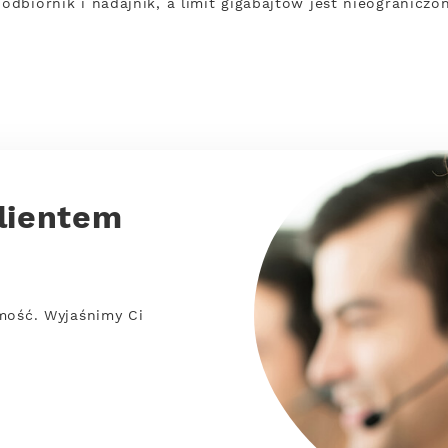
 odbiornik i nadajnik, a limit gigabajtów jest nieogranicz
lientem
mość. Wyjaśnimy Ci