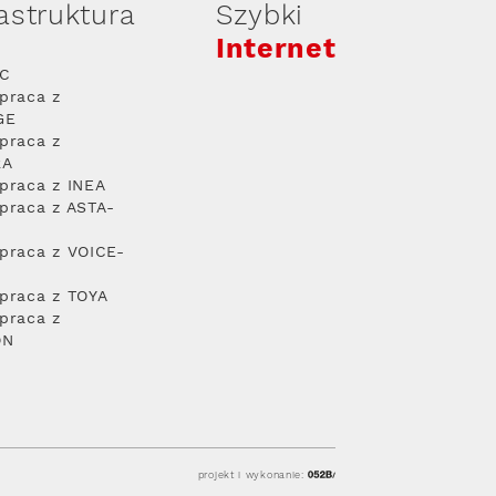
rastruktura
Szybki
Internet
PC
praca z
GE
praca z
RA
praca z INEA
praca z ASTA-
praca z VOICE-
praca z TOYA
praca z
ON
projekt i wykonanie: