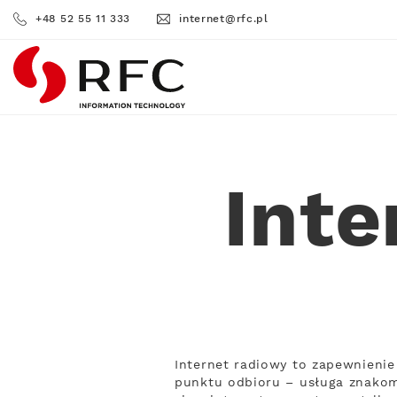
+48 52 55 11 333
internet@rfc.pl
RFC
Int
Internet radiowy to zapewnienie
punktu odbioru – usługa znakomi