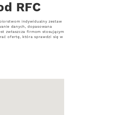
 od RFC
ębiorstwom indywidualny zestaw
owanie danych, dopasowana
jest zwłaszcza firmom stosującym
rać ofertę, która sprawdzi się w