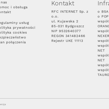
Kontakt
Inf
 nas
omoc i obsługa
RFC INTERNET Sp. z
o BSA
ontakt
o.o.
o PO
ul. Kujawska 2
współ
egulaminy usług
85-031 Bydgoszcz
ORAN
olityka prywatności
NIP 9532640377
współ
olityka cookies
REGON 341482466
NEXE
ezpieczeństwo
Rejestr UKE 11113
współ
lan połączenia
współ
NET
współ
NET
współ
współ
TAUR
wizja