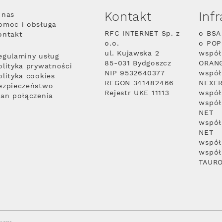
Kontakt
Inf
 nas
omoc i obsługa
RFC INTERNET Sp. z
o BSA
ontakt
o.o.
o PO
ul. Kujawska 2
współ
egulaminy usług
85-031 Bydgoszcz
ORAN
olityka prywatności
NIP 9532640377
współ
olityka cookies
REGON 341482466
NEXE
ezpieczeństwo
Rejestr UKE 11113
współ
lan połączenia
współ
NET
współ
NET
współ
współ
TAUR