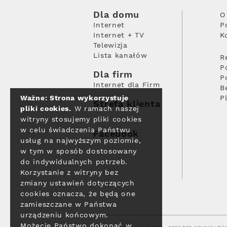
Dla domu
O
Internet
P
Internet + TV
K
Telewizja
Lista kanałów
R
P
Dla firm
P
Internet dla Firm
B
Ważne: Strona wykorzystuje
P
Strefa klienta
pliki cookies.
W ramach naszej
witryny stosujemy pliki cookies
w celu świadczenia Państwu
Facebook
usług na najwyższym poziomie,
w tym w sposób dostosowany
do indywidualnych potrzeb.
Korzystanie z witryny bez
zmiany ustawień dotyczących
cookies oznacza, że będą one
zamieszczane w Państwa
urządzeniu końcowym.
Możecie Państwo dokonać w