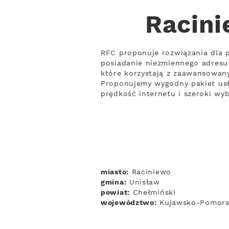
Racini
RFC proponuje rozwiązania dla p
posiadanie niezmiennego adresu
które korzystają z zaawansowany
Proponujemy wygodny pakiet usłu
prędkość internetu i szeroki wy
miasto:
Raciniewo
gmina:
Unisław
powiat:
Chełmiński
województwo:
Kujawsko-Pomors