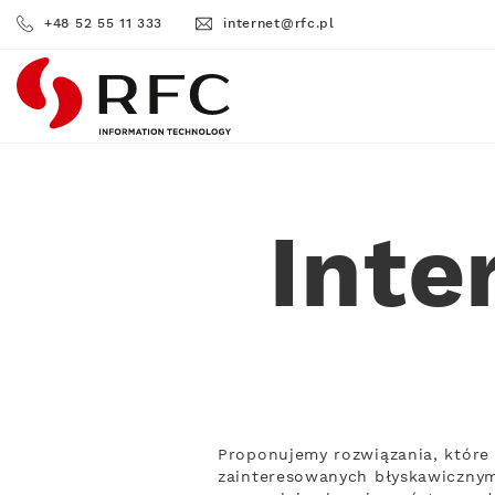
+48 52 55 11 333
internet@rfc.pl
RFC
Inte
Proponujemy rozwiązania, które 
zainteresowanych błyskawicznym