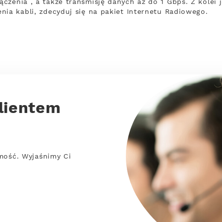
zenia , a także transmisję danych aż do 1 Gbps. Z kolei j
nia kabli, zdecyduj się na pakiet Internetu Radiowego.
lientem
mość. Wyjaśnimy Ci