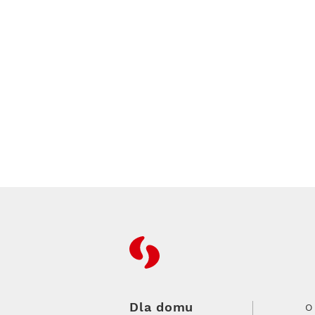
RFC
Dla domu
O