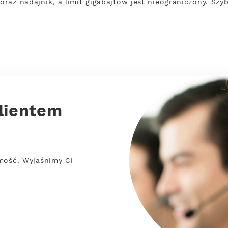
 oraz nadajnik, a limit gigabajtów jest nieograniczony. Szy
lientem
mość. Wyjaśnimy Ci