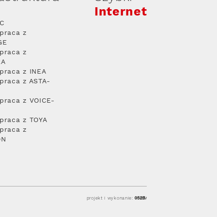
Internet
PC
praca z
GE
praca z
RA
praca z INEA
praca z ASTA-
praca z VOICE-
praca z TOYA
praca z
ON
projekt i wykonanie: