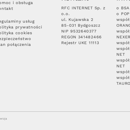
omoc i obsługa
RFC INTERNET Sp. z
o BSA
ontakt
o.o.
o PO
ul. Kujawska 2
współ
egulaminy usług
85-031 Bydgoszcz
ORAN
olityka prywatności
NIP 9532640377
współ
olityka cookies
REGON 341482466
NEXE
ezpieczeństwo
Rejestr UKE 11113
współ
lan połączenia
współ
NET
współ
NET
współ
współ
TAUR
wizja