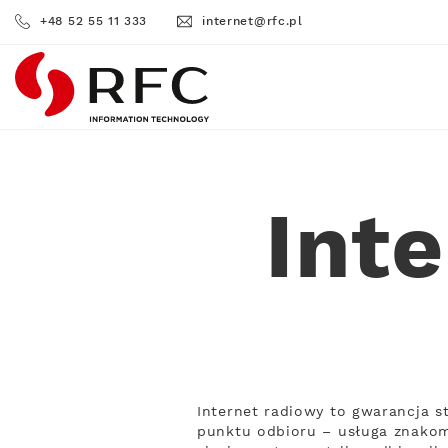
+48 52 55 11 333
internet@rfc.pl
RFC
Int
Internet radiowy to gwarancja s
punktu odbioru – usługa znakomi