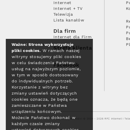
Internet
P
Internet + TV
K
Telewizja
Lista kanałów
R
P
Dla firm
P
Internet dla Firm
B
Ważne: Strona wykorzystuje
P
Strefa klienta
pliki cookies.
W ramach naszej
witryny stosujemy pliki cookies
w celu świadczenia Państwu
Facebook
usług na najwyższym poziomie,
w tym w sposób dostosowany
do indywidualnych potrzeb.
Korzystanie z witryny bez
zmiany ustawień dotyczących
cookies oznacza, że będą one
zamieszczane w Państwa
urządzeniu końcowym.
Możecie Państwo dokonać w
Polityka prywatności
© 2004 - 2026 RFC Internet i Tele
każdym czasie zmiany