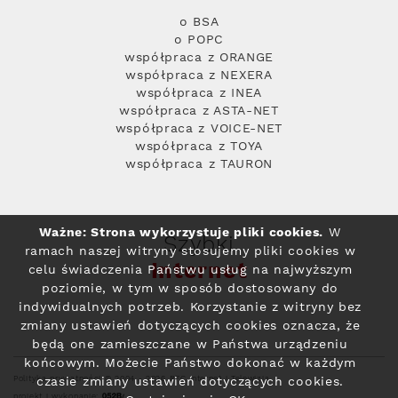
o BSA
o POPC
współpraca z ORANGE
współpraca z NEXERA
współpraca z INEA
współpraca z ASTA-NET
współpraca z VOICE-NET
współpraca z TOYA
współpraca z TAURON
Ważne: Strona wykorzystuje pliki cookies.
W
Szybki
ramach naszej witryny stosujemy pliki cookies w
Internet
celu świadczenia Państwu usług na najwyższym
poziomie, w tym w sposób dostosowany do
indywidualnych potrzeb. Korzystanie z witryny bez
zmiany ustawień dotyczących cookies oznacza, że
będą one zamieszczane w Państwa urządzeniu
końcowym. Możecie Państwo dokonać w każdym
Polityka prywatności
© 2004 - 2026 RFC Internet i Telewizja
czasie zmiany ustawień dotyczących cookies.
projekt i wykonanie: