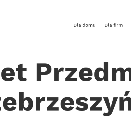
Dla domu
Dla firm
net Przedm
zebrzeszyń