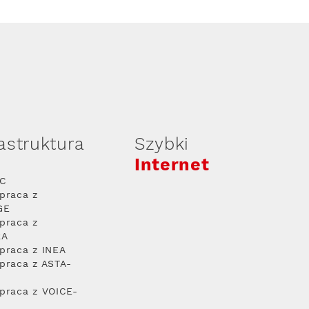
rastruktura
Szybki
Internet
PC
praca z
GE
praca z
RA
praca z INEA
praca z ASTA-
praca z VOICE-