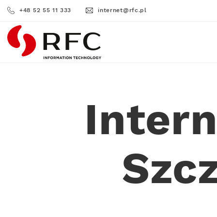
+48 52 55 11 333
internet@rfc.pl
RFC
Inter
Szc