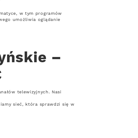
tematyce, w tym programów
owego umożliwia oglądanie
yńskie –
C
anałów telewizyjnych. Nasi
iamy sieć, która sprawdzi się w