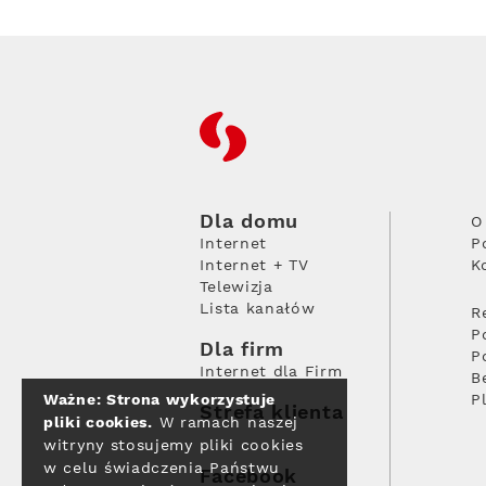
RFC
Dla domu
O
Internet
P
Internet + TV
K
Telewizja
Lista kanałów
R
P
Dla firm
P
Internet dla Firm
B
Ważne: Strona wykorzystuje
P
Strefa klienta
pliki cookies.
W ramach naszej
witryny stosujemy pliki cookies
w celu świadczenia Państwu
Facebook