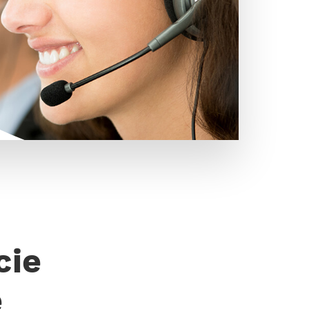
cie
e