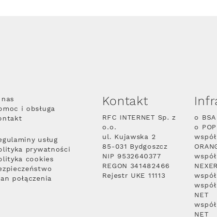
Kontakt
Inf
 nas
omoc i obsługa
RFC INTERNET Sp. z
o BSA
ontakt
o.o.
o PO
ul. Kujawska 2
współ
egulaminy usług
85-031 Bydgoszcz
ORAN
olityka prywatności
NIP 9532640377
współ
olityka cookies
REGON 341482466
NEXE
ezpieczeństwo
Rejestr UKE 11113
współ
lan połączenia
współ
NET
współ
NET