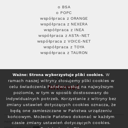
o BSA
o POPC
współpraca z ORANGE
współpraca z NEXERA
współpraca z INEA
współpraca z ASTA-NET
współpraca z VOICE-NET
współpraca z TOYA
współpraca z TAURON
Ważne: Strona wykorzystuje pliki cookies.
W
Szybki
ramach naszej witryny stosujemy pliki cookies w
Internet
celu świadczenia Państwu usług na najwyższym
poziomie, w tym w sposób dostosowany do
indywidualnych potrzeb. Korzystanie z witryny bez
zmiany ustawień dotyczących cookies oznacza, że
będą one zamieszczane w Państwa urządzeniu
końcowym. Możecie Państwo dokonać w każdym
Polityka prywatności
© 2004 - 2026 RFC Internet i Telewizja
czasie zmiany ustawień dotyczących cookies.
projekt i wykonanie: