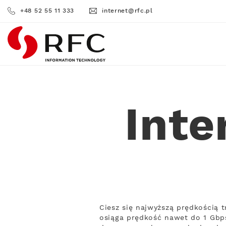
+48 52 55 11 333
internet@rfc.pl
RFC
Inte
Ciesz się najwyższą prędkością 
osiąga prędkość nawet do 1 Gbps