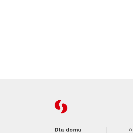
RFC
Dla domu
O