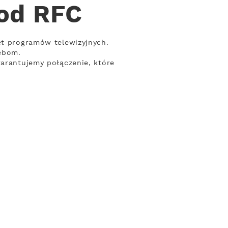
 od RFC
et programów telewizyjnych.
ebom.
warantujemy połączenie, które