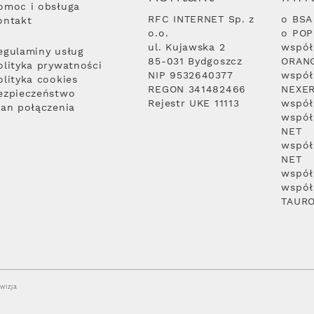
omoc i obsługa
RFC INTERNET Sp. z
o BSA
ontakt
o.o.
o PO
ul. Kujawska 2
współ
egulaminy usług
85-031 Bydgoszcz
ORAN
olityka prywatności
NIP 9532640377
współ
olityka cookies
REGON 341482466
NEXE
ezpieczeństwo
Rejestr UKE 11113
współ
lan połączenia
współ
NET
współ
NET
współ
współ
TAUR
wizja