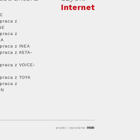
Internet
PC
praca z
GE
praca z
RA
praca z INEA
praca z ASTA-
praca z VOICE-
praca z TOYA
praca z
ON
projekt i wykonanie: