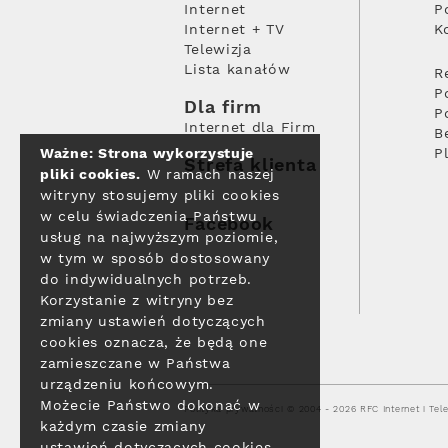
Internet
P
Internet + TV
K
Telewizja
Lista kanałów
R
P
Dla firm
P
Internet dla Firm
B
Ważne: Strona wykorzystuje
P
Strefa klienta
pliki cookies.
W ramach naszej
witryny stosujemy pliki cookies
w celu świadczenia Państwu
Facebook
usług na najwyższym poziomie,
w tym w sposób dostosowany
do indywidualnych potrzeb.
Korzystanie z witryny bez
zmiany ustawień dotyczących
cookies oznacza, że będą one
zamieszczane w Państwa
urządzeniu końcowym.
Możecie Państwo dokonać w
Polityka prywatności
© 2004 - 2026 RFC Internet i Tele
każdym czasie zmiany