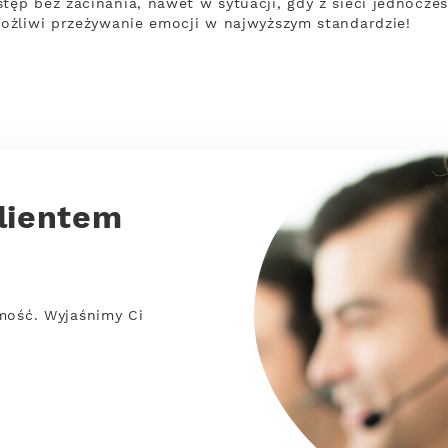
p bez zacinania, nawet w sytuacji, gdy z sieci jednocześn
ożliwi przeżywanie emocji w najwyższym standardzie!
lientem
mość. Wyjaśnimy Ci