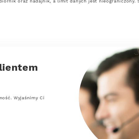
iornik oraz nadajnik, a limit danych jest nieograniczony.
lientem
mość. Wyjaśnimy Ci