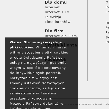
Dla domu
O
Internet
P
Internet + TV
K
Telewizja
Lista kanałów
R
P
Dla firm
P
Internet dla Firm
B
Ważne: Strona wykorzystuje
P
Strefa klienta
pliki cookies.
W ramach naszej
witryny stosujemy pliki cookies
w celu świadczenia Państwu
Facebook
usług na najwyższym poziomie,
w tym w sposób dostosowany
do indywidualnych potrzeb.
Korzystanie z witryny bez
zmiany ustawień dotyczących
cookies oznacza, że będą one
zamieszczane w Państwa
urządzeniu końcowym.
Możecie Państwo dokonać w
Polityka prywatności
© 2004 - 2026 RFC Internet i Tele
każdym czasie zmiany