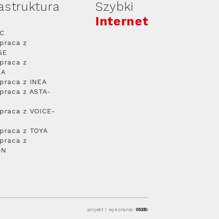
rastruktura
Szybki
Internet
PC
praca z
GE
praca z
RA
praca z INEA
praca z ASTA-
praca z VOICE-
praca z TOYA
praca z
ON
projekt i wykonanie: