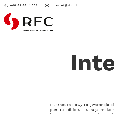
+48 52 55 11 333
internet@rfc.pl
RFC
Int
Internet radiowy to gwarancja c
punktu odbioru – usługa znakomi