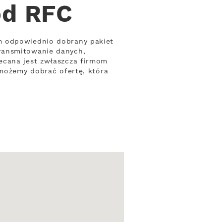
od RFC
m odpowiednio dobrany pakiet
ransmitowanie danych,
ecana jest zwłaszcza firmom
omożemy dobrać ofertę, która