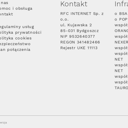
Kontakt
Inf
 nas
omoc i obsługa
RFC INTERNET Sp. z
o BSA
ontakt
o.o.
o PO
ul. Kujawska 2
współ
egulaminy usług
85-031 Bydgoszcz
ORAN
olityka prywatności
NIP 9532640377
współ
olityka cookies
REGON 341482466
NEXE
ezpieczeństwo
Rejestr UKE 11113
współ
lan połączenia
współ
NET
współ
NET
współ
współ
TAUR
wizja