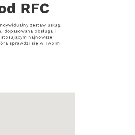
 od RFC
indywidualny zestaw usług,
h, dopasowana obsługa i
m stosującym najnowsze
która sprawdzi się w Twoim