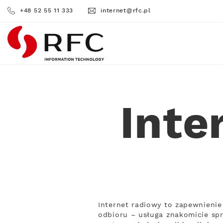
+48 52 55 11 333
internet@rfc.pl
RFC
Inte
Internet radiowy to zapewnienie
odbioru – usługa znakomicie spr