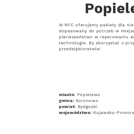
Popiel
W RFC oferujemy pakiety dla nie
dopasowany do potrzeb w miejsc
pierwszeństwo w reperowaniu awa
technologie. By skorzystać z pr
przedsiębiorstwie!
miasto:
Popielewo
gmina:
Koronowo
powiat:
Bydgoski
województwo:
Kujawsko-Pomors