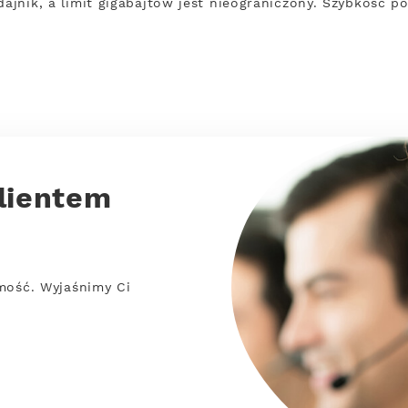
dajnik, a limit gigabajtów jest nieograniczony. Szybkość 
lientem
mość. Wyjaśnimy Ci