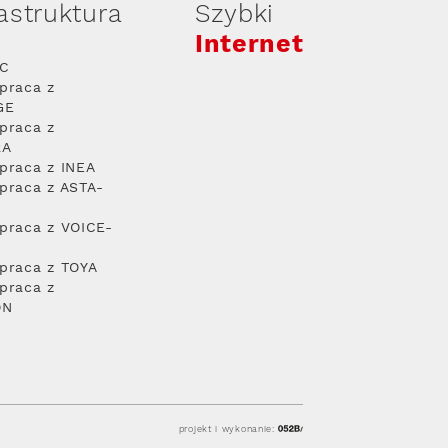
rastruktura
Szybki
Internet
PC
praca z
GE
praca z
RA
praca z INEA
praca z ASTA-
praca z VOICE-
praca z TOYA
praca z
ON
projekt i wykonanie: