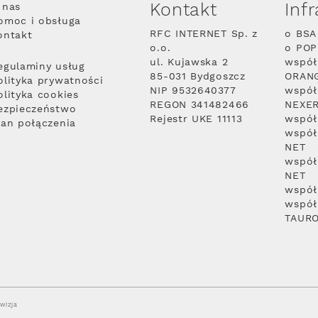
Kontakt
Inf
 nas
omoc i obsługa
RFC INTERNET Sp. z
o BSA
ontakt
o.o.
o PO
ul. Kujawska 2
współ
egulaminy usług
85-031 Bydgoszcz
ORAN
olityka prywatności
NIP 9532640377
współ
olityka cookies
REGON 341482466
NEXE
ezpieczeństwo
Rejestr UKE 11113
współ
lan połączenia
współ
NET
współ
NET
współ
współ
TAUR
wizja