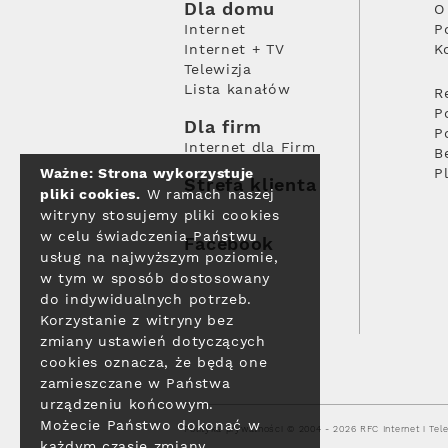
Dla domu
O
Internet
P
Internet + TV
K
Telewizja
Lista kanałów
R
P
Dla firm
P
Internet dla Firm
B
Ważne: Strona wykorzystuje
P
Strefa klienta
pliki cookies.
W ramach naszej
witryny stosujemy pliki cookies
w celu świadczenia Państwu
Facebook
usług na najwyższym poziomie,
w tym w sposób dostosowany
do indywidualnych potrzeb.
Korzystanie z witryny bez
zmiany ustawień dotyczących
cookies oznacza, że będą one
zamieszczane w Państwa
urządzeniu końcowym.
Możecie Państwo dokonać w
Polityka prywatności
© 2004 - 2026 RFC Internet i Tele
każdym czasie zmiany