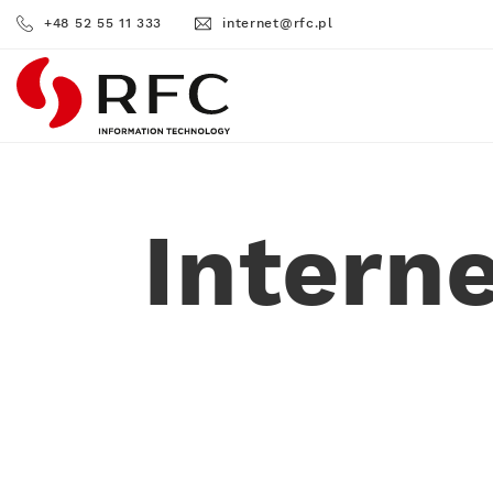
+48 52 55 11 333
internet@rfc.pl
RFC
Intern