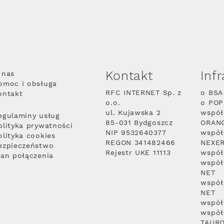
Kontakt
Inf
 nas
omoc i obsługa
RFC INTERNET Sp. z
o BSA
ontakt
o.o.
o PO
ul. Kujawska 2
współ
egulaminy usług
85-031 Bydgoszcz
ORAN
olityka prywatności
NIP 9532640377
współ
olityka cookies
REGON 341482466
NEXE
ezpieczeństwo
Rejestr UKE 11113
współ
lan połączenia
współ
NET
współ
NET
współ
współ
TAUR