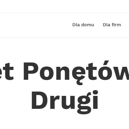
Dla domu
Dla firm
et Ponętó
Drugi