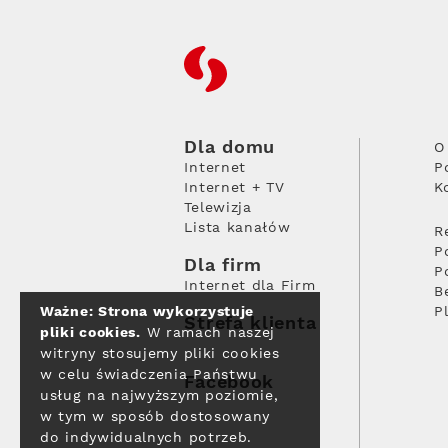
RFC
Dla domu
O
Internet
P
Internet + TV
K
Telewizja
Lista kanałów
R
P
Dla firm
P
Internet dla Firm
B
Ważne: Strona wykorzystuje
P
Strefa klienta
pliki cookies.
W ramach naszej
witryny stosujemy pliki cookies
w celu świadczenia Państwu
Facebook
usług na najwyższym poziomie,
w tym w sposób dostosowany
do indywidualnych potrzeb.