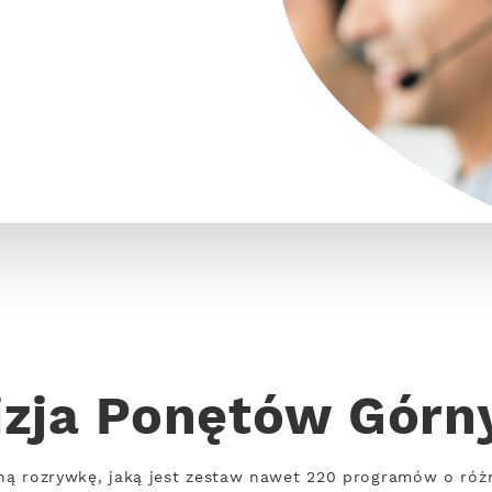
izja Ponętów Górny
ną rozrywkę, jaką jest zestaw nawet 220 programów o róż