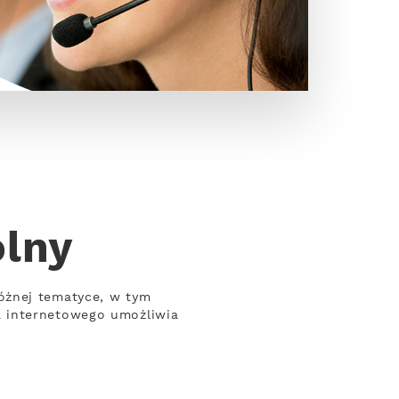
olny
óżnej tematyce, w tym
a internetowego umożliwia