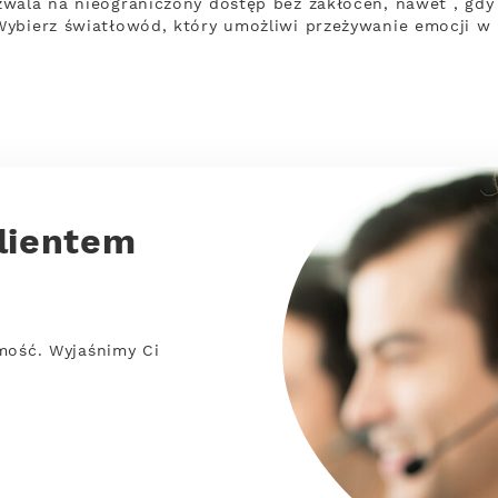
zwala na nieograniczony dostęp bez zakłóceń, nawet , gd
Wybierz światłowód, który umożliwi przeżywanie emocji w 
lientem
mość. Wyjaśnimy Ci