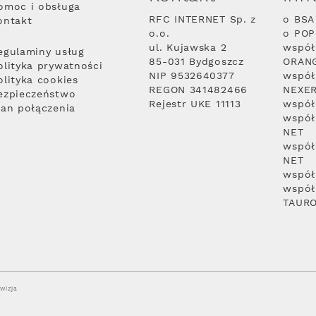
omoc i obsługa
RFC INTERNET Sp. z
o BSA
ontakt
o.o.
o PO
ul. Kujawska 2
współ
egulaminy usług
85-031 Bydgoszcz
ORAN
olityka prywatności
NIP 9532640377
współ
olityka cookies
REGON 341482466
NEXE
ezpieczeństwo
Rejestr UKE 11113
współ
lan połączenia
współ
NET
współ
NET
współ
współ
TAUR
wizja