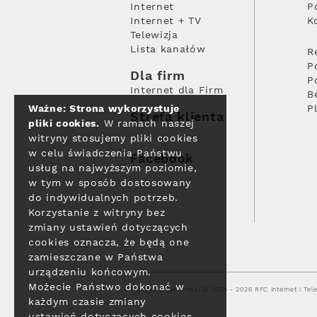
Internet
P
Internet + TV
K
Telewizja
Lista kanałów
R
P
Dla firm
P
Internet dla Firm
B
Ważne: Strona wykorzystuje
P
Strefa klienta
pliki cookies.
W ramach naszej
witryny stosujemy pliki cookies
w celu świadczenia Państwu
Facebook
usług na najwyższym poziomie,
w tym w sposób dostosowany
do indywidualnych potrzeb.
Korzystanie z witryny bez
zmiany ustawień dotyczących
cookies oznacza, że będą one
zamieszczane w Państwa
urządzeniu końcowym.
Możecie Państwo dokonać w
Polityka prywatności
© 2004 - 2026 RFC Internet i Tele
każdym czasie zmiany