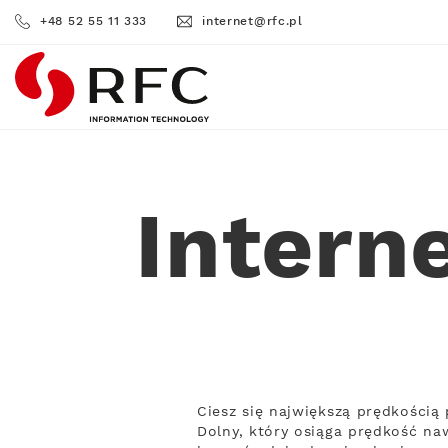
+48 52 55 11 333
internet@rfc.pl
RFC
Intern
Ciesz się największą prędkości
Dolny, który osiąga prędkość na