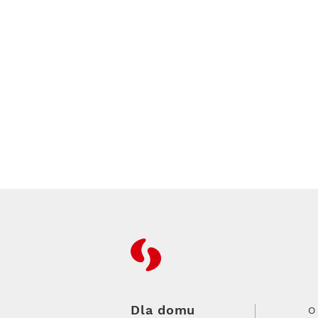
RFC
Dla domu
O