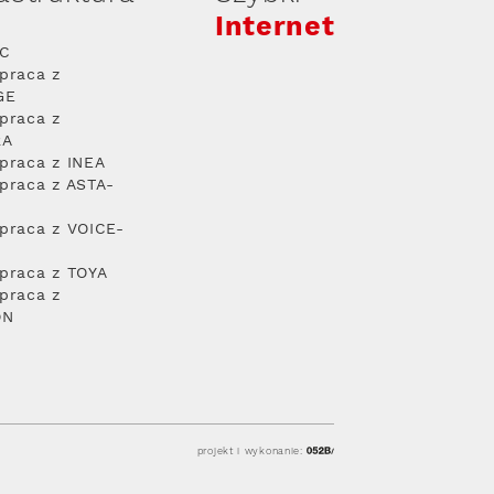
Internet
PC
praca z
GE
praca z
RA
praca z INEA
praca z ASTA-
praca z VOICE-
praca z TOYA
praca z
ON
projekt i wykonanie: