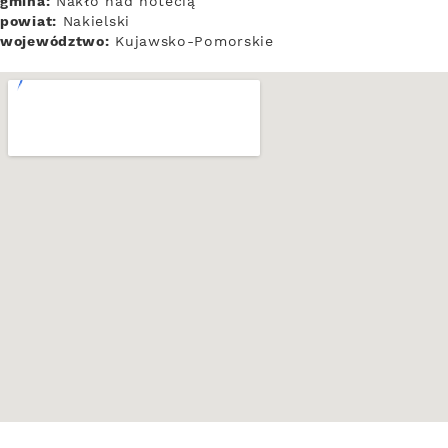
gmina:
Nakło nad notecią
powiat:
Nakielski
województwo:
Kujawsko-Pomorskie