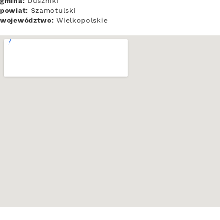
gmina:
Duszniki
powiat:
Szamotulski
województwo:
Wielkopolskie