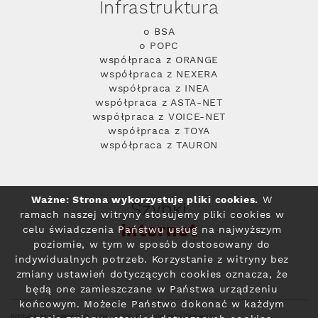
Infrastruktura
o BSA
o POPC
współpraca z ORANGE
współpraca z NEXERA
współpraca z INEA
współpraca z ASTA-NET
współpraca z VOICE-NET
współpraca z TOYA
współpraca z TAURON
Ważne: Strona wykorzystuje pliki cookies.
W
Szybki
ramach naszej witryny stosujemy pliki cookies w
Internet
celu świadczenia Państwu usług na najwyższym
poziomie, w tym w sposób dostosowany do
indywidualnych potrzeb. Korzystanie z witryny bez
zmiany ustawień dotyczących cookies oznacza, że
będą one zamieszczane w Państwa urządzeniu
końcowym. Możecie Państwo dokonać w każdym
Polityka prywatności
© 2004 - 2026 RFC Internet i Telewizja