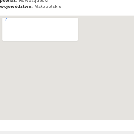
powiat:
Nowosądecki
województwo:
Małopolskie