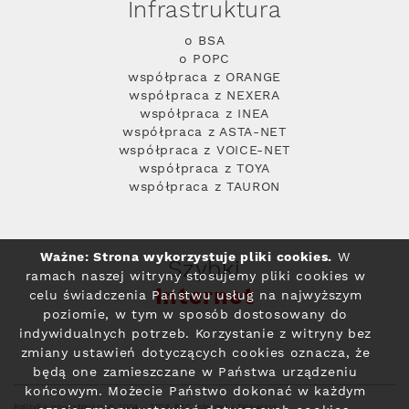
Infrastruktura
o BSA
o POPC
współpraca z ORANGE
współpraca z NEXERA
współpraca z INEA
współpraca z ASTA-NET
współpraca z VOICE-NET
współpraca z TOYA
współpraca z TAURON
Ważne: Strona wykorzystuje pliki cookies.
W
Szybki
ramach naszej witryny stosujemy pliki cookies w
Internet
celu świadczenia Państwu usług na najwyższym
poziomie, w tym w sposób dostosowany do
indywidualnych potrzeb. Korzystanie z witryny bez
zmiany ustawień dotyczących cookies oznacza, że
będą one zamieszczane w Państwa urządzeniu
końcowym. Możecie Państwo dokonać w każdym
Polityka prywatności
© 2004 - 2026 RFC Internet i Telewizja