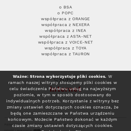
o BSA
o POPC
współpraca z ORANGE
współpraca z NEXERA
współpraca z INEA
współpraca z ASTA-NET
współpraca z VOICE-NET
współpraca z TOYA
współpraca z TAURON
Ważne: Strona wykorzystuje pliki cookies.
W
Szybki
ramach naszej witryny stosujemy pliki cookies w
Internet
celu świadczenia Państwu usług na najwyższym
poziomie, w tym w sposób dostosowany do
indywidualnych potrzeb. Korzystanie z witryny bez
zmiany ustawień dotyczących cookies oznacza, że
będą one zamieszczane w Państwa urządzeniu
końcowym. Możecie Państwo dokonać w każdym
Polityka prywatności
© 2004 - 2026 RFC Internet i Telewizja
czasie zmiany ustawień dotyczących cookies.
projekt i wykonanie: