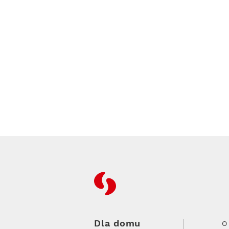
RFC
Dla domu
O