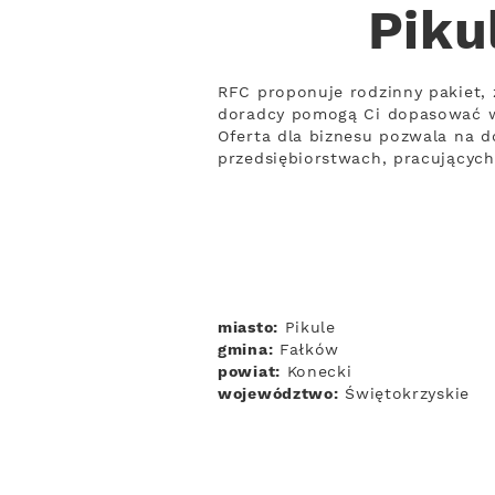
Piku
RFC proponuje rodzinny pakiet, 
doradcy pomogą Ci dopasować w
Oferta dla biznesu pozwala na d
przedsiębiorstwach, pracującyc
miasto:
Pikule
gmina:
Fałków
powiat:
Konecki
województwo:
Świętokrzyskie