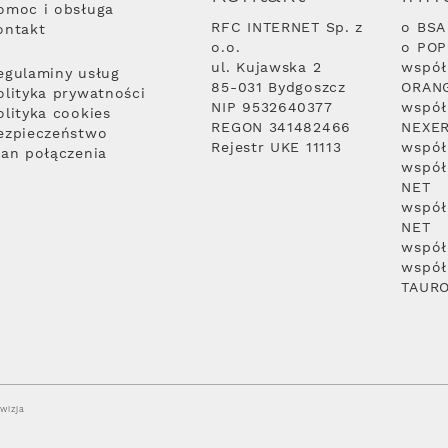
omoc i obsługa
RFC INTERNET Sp. z
o BSA
ontakt
o.o.
o PO
ul. Kujawska 2
współ
egulaminy usług
85-031 Bydgoszcz
ORAN
olityka prywatności
NIP 9532640377
współ
olityka cookies
REGON 341482466
NEXE
ezpieczeństwo
Rejestr UKE 11113
współ
lan połączenia
współ
NET
współ
NET
współ
współ
TAUR
wizja