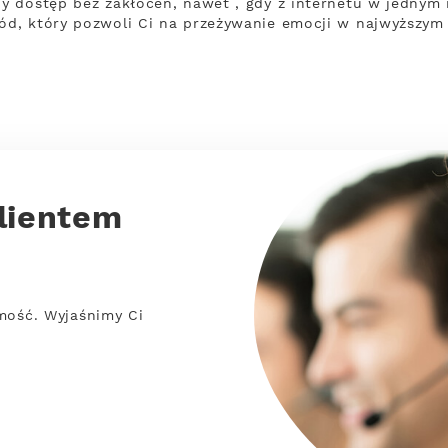
y dostęp bez zakłóceń, nawet , gdy z internetu w jednym
d, który pozwoli Ci na przeżywanie emocji w najwyższym 
lientem
mość. Wyjaśnimy Ci