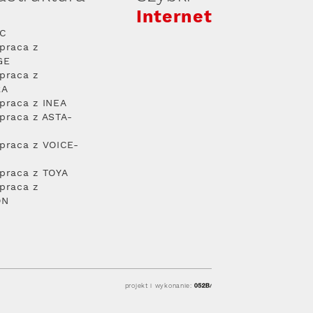
Internet
PC
praca z
GE
praca z
RA
praca z INEA
praca z ASTA-
praca z VOICE-
praca z TOYA
praca z
ON
projekt i wykonanie: