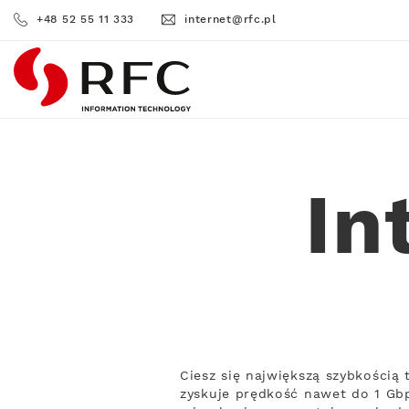
+48 52 55 11 333
internet@rfc.pl
RFC
In
Ciesz się największą szybkością
zyskuje prędkość nawet do 1 Gbp