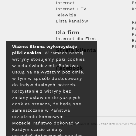
Internet
P
Internet + TV
K
Telewizja
Lista kanałów
R
P
Dla firm
P
Internet dla Firm
B
Ważne: Strona wykorzystuje
P
Strefa klienta
pliki cookies.
W ramach naszej
witryny stosujemy pliki cookies
w celu świadczenia Państwu
Facebook
usług na najwyższym poziomie,
w tym w sposób dostosowany
do indywidualnych potrzeb.
Korzystanie z witryny bez
zmiany ustawień dotyczących
cookies oznacza, że będą one
zamieszczane w Państwa
urządzeniu końcowym.
Możecie Państwo dokonać w
Polityka prywatności
© 2004 - 2026 RFC Internet i Tele
każdym czasie zmiany