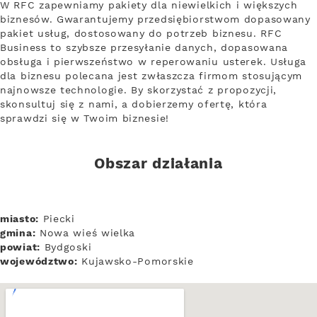
W RFC zapewniamy pakiety dla niewielkich i większych
biznesów. Gwarantujemy przedsiębiorstwom dopasowany
pakiet usług, dostosowany do potrzeb biznesu. RFC
Business to szybsze przesyłanie danych, dopasowana
obsługa i pierwszeństwo w reperowaniu usterek. Usługa
dla biznesu polecana jest zwłaszcza firmom stosującym
najnowsze technologie. By skorzystać z propozycji,
skonsultuj się z nami, a dobierzemy ofertę, która
sprawdzi się w Twoim biznesie!
Obszar działania
miasto:
Piecki
gmina:
Nowa wieś wielka
powiat:
Bydgoski
województwo:
Kujawsko-Pomorskie