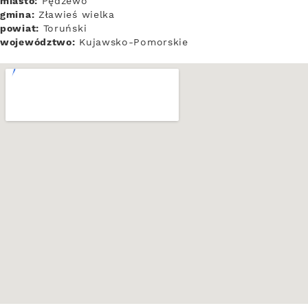
miasto:
Pędzewo
gmina:
Zławieś wielka
powiat:
Toruński
województwo:
Kujawsko-Pomorskie