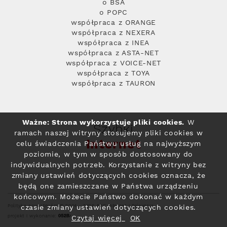
o BSA
o POPC
współpraca z ORANGE
współpraca z NEXERA
współpraca z INEA
współpraca z ASTA-NET
współpraca z VOICE-NET
współpraca z TOYA
współpraca z TAURON
Ważne: Strona wykorzystuje pliki cookies.
W
Szybki
ramach naszej witryny stosujemy pliki cookies w
Internet
celu świadczenia Państwu usług na najwyższym
poziomie, w tym w sposób dostosowany do
indywidualnych potrzeb. Korzystanie z witryny bez
zmiany ustawień dotyczących cookies oznacza, że
będą one zamieszczane w Państwa urządzeniu
końcowym. Możecie Państwo dokonać w każdym
Polityka prywatności
© 2004 - 2026 RFC Internet i Telewizja
czasie zmiany ustawień dotyczących cookies.
projekt i wykonanie:
Czytaj więcej
OK