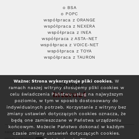
o BSA
o POPC
współpraca z ORANGE
współpraca z NEXERA
współpraca z INEA
współpraca z ASTA-NET
współpraca z VOICE-NET
współpraca z TOYA
współpraca z TAURON
Ważne: Strona wykorzystuje pliki cookies.
W
Szybki
ramach naszej witryny stosujemy pliki cookies w
Internet
celu świadczenia Państwu usług na najwyższym
poziomie, w tym w sposób dostosowany do
indywidualnych potrzeb. Korzystanie z witryny bez
zmiany ustawień dotyczących cookies oznacza, że
będą one zamieszczane w Państwa urządzeniu
końcowym. Możecie Państwo dokonać w każdym
Polityka prywatności
© 2004 - 2026 RFC Internet i Telewizja
czasie zmiany ustawień dotyczących cookies.
projekt i wykonanie: