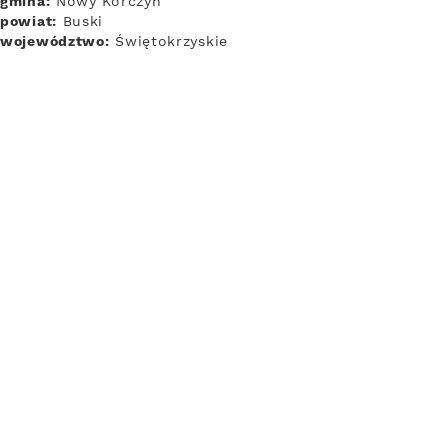
gmina:
Nowy Korczyn
powiat:
Buski
województwo:
Świętokrzyskie