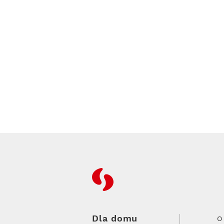
RFC
Dla domu
O