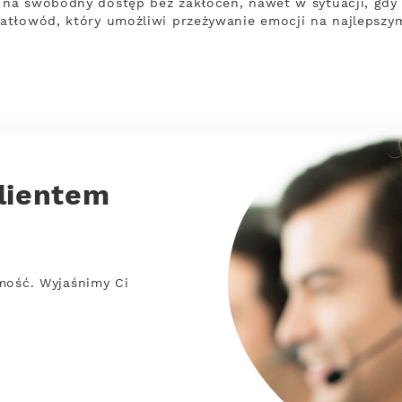
a swobodny dostęp bez zakłóceń, nawet w sytuacji, gdy z
atłowód, który umożliwi przeżywanie emocji na najlepszy
lientem
mość. Wyjaśnimy Ci