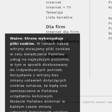
Internet
P
Internet + TV
K
Telewizja
Lista kanałów
R
P
Dla firm
P
Internet dla Firm
B
Ważne: Strona wykorzystuje
P
Strefa klienta
pliki cookies.
W ramach naszej
witryny stosujemy pliki cookies
w celu świadczenia Państwu
Facebook
usług na najwyższym poziomie,
w tym w sposób dostosowany
do indywidualnych potrzeb.
Korzystanie z witryny bez
zmiany ustawień dotyczących
cookies oznacza, że będą one
zamieszczane w Państwa
urządzeniu końcowym.
Możecie Państwo dokonać w
Polityka prywatności
© 2004 - 2026 RFC Internet i Tele
każdym czasie zmiany