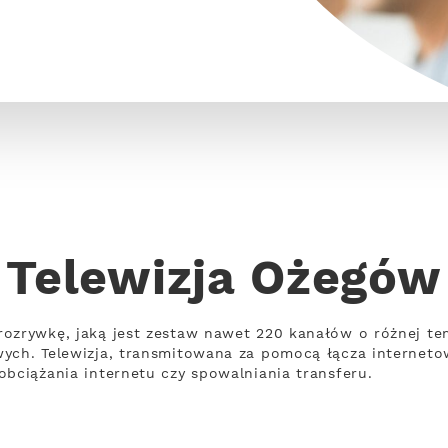
Telewizja Ożegów
rozrywkę, jaką jest zestaw nawet 220 kanałów o różnej t
wych. Telewizja, transmitowana za pomocą łącza internet
obciążania internetu czy spowalniania transferu.