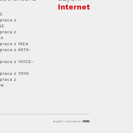
Internet
PC
praca z
GE
praca z
RA
praca z INEA
praca z ASTA-
praca z VOICE-
praca z TOYA
praca z
ON
projekt i wykonanie: