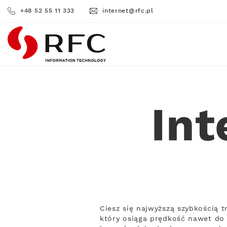
+48 52 55 11 333
internet@rfc.pl
RFC
Int
Ciesz się najwyższą szybkością 
który osiąga prędkość nawet do 