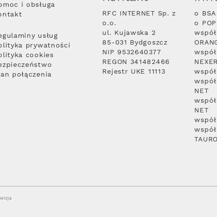
omoc i obsługa
RFC INTERNET Sp. z
o BSA
ontakt
o.o.
o PO
ul. Kujawska 2
współ
egulaminy usług
85-031 Bydgoszcz
ORAN
olityka prywatności
NIP 9532640377
współ
olityka cookies
REGON 341482466
NEXE
ezpieczeństwo
Rejestr UKE 11113
współ
lan połączenia
współ
NET
współ
NET
współ
współ
TAUR
wizja