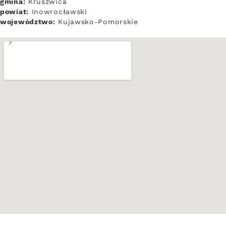
gmina:
Kruszwica
powiat:
Inowrocławski
województwo:
Kujawsko-Pomorskie