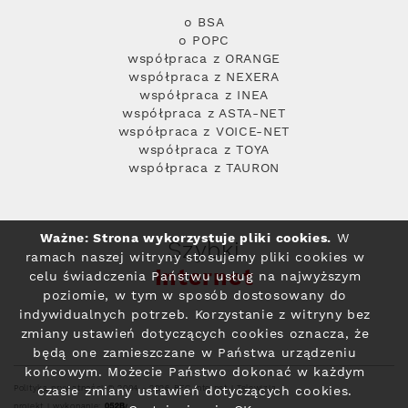
o BSA
o POPC
współpraca z ORANGE
współpraca z NEXERA
współpraca z INEA
współpraca z ASTA-NET
współpraca z VOICE-NET
współpraca z TOYA
współpraca z TAURON
Ważne: Strona wykorzystuje pliki cookies.
W
Szybki
ramach naszej witryny stosujemy pliki cookies w
Internet
celu świadczenia Państwu usług na najwyższym
poziomie, w tym w sposób dostosowany do
indywidualnych potrzeb. Korzystanie z witryny bez
zmiany ustawień dotyczących cookies oznacza, że
będą one zamieszczane w Państwa urządzeniu
końcowym. Możecie Państwo dokonać w każdym
Polityka prywatności
© 2004 - 2026 RFC Internet i Telewizja
czasie zmiany ustawień dotyczących cookies.
projekt i wykonanie: