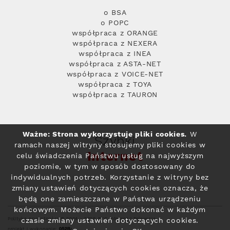
o BSA
o POPC
współpraca z ORANGE
współpraca z NEXERA
współpraca z INEA
współpraca z ASTA-NET
współpraca z VOICE-NET
współpraca z TOYA
współpraca z TAURON
Ważne: Strona wykorzystuje pliki cookies.
W
Szybki
ramach naszej witryny stosujemy pliki cookies w
Internet
celu świadczenia Państwu usług na najwyższym
poziomie, w tym w sposób dostosowany do
indywidualnych potrzeb. Korzystanie z witryny bez
zmiany ustawień dotyczących cookies oznacza, że
będą one zamieszczane w Państwa urządzeniu
końcowym. Możecie Państwo dokonać w każdym
Polityka prywatności
© 2004 - 2026 RFC Internet i Telewizja
czasie zmiany ustawień dotyczących cookies.
projekt i wykonanie: