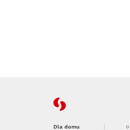
RFC
Dla domu
O