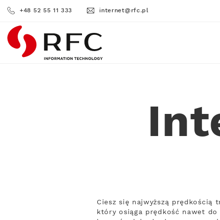
+48 52 55 11 333
internet@rfc.pl
RFC
In
Ciesz się najwyższą prędkością 
który osiąga prędkość nawet do 