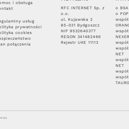
omoc i obsługa
RFC INTERNET Sp. z
o BSA
ontakt
o.o.
o PO
ul. Kujawska 2
współ
egulaminy usług
85-031 Bydgoszcz
ORAN
olityka prywatności
NIP 9532640377
współ
olityka cookies
REGON 341482466
NEXE
ezpieczeństwo
Rejestr UKE 11113
współ
lan połączenia
współ
NET
współ
NET
współ
współ
TAUR
wizja