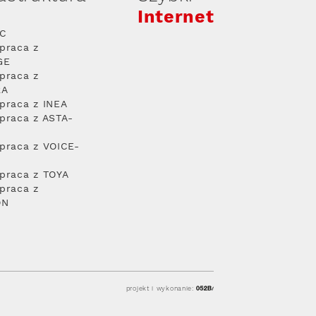
Internet
PC
praca z
GE
praca z
RA
praca z INEA
praca z ASTA-
praca z VOICE-
praca z TOYA
praca z
ON
projekt i wykonanie: