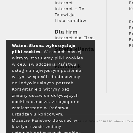
Internet
P
Internet + TV
K
Telewizja
Lista kanałów
R
P
Dla firm
P
Internet dla Firm
B
Ważne: Strona wykorzystuje
P
Strefa klienta
pliki cookies.
W ramach naszej
witryny stosujemy pliki cookies
w celu świadczenia Państwu
Facebook
usług na najwyższym poziomie,
w tym w sposób dostosowany
do indywidualnych potrzeb.
Korzystanie z witryny bez
zmiany ustawień dotyczących
cookies oznacza, że będą one
zamieszczane w Państwa
urządzeniu końcowym.
Możecie Państwo dokonać w
Polityka prywatności
© 2004 - 2026 RFC Internet i Tele
każdym czasie zmiany