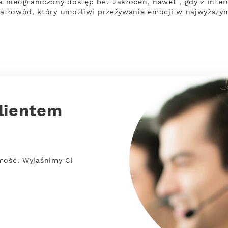
nieograniczony dostęp bez zakłóceń, nawet , gdy z inter
atłowód, który umożliwi przeżywanie emocji w najwyższym
lientem
mość. Wyjaśnimy Ci