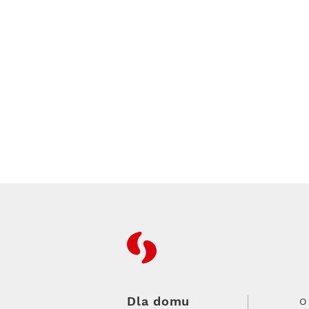
RFC
Dla domu
O