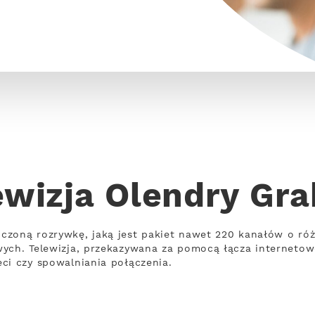
ewizja Olendry Gra
czoną rozrywkę, jaką jest pakiet nawet 220 kanałów o ró
wych. Telewizja, przekazywana za pomocą łącza interneto
ci czy spowalniania połączenia.