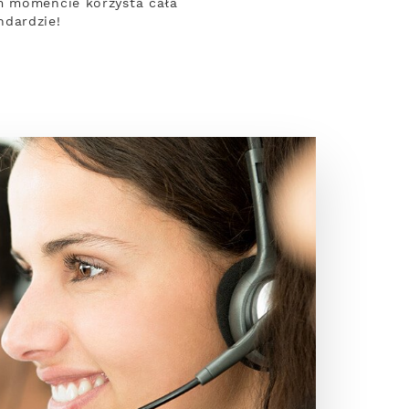
ym momencie korzysta cała
ndardzie!