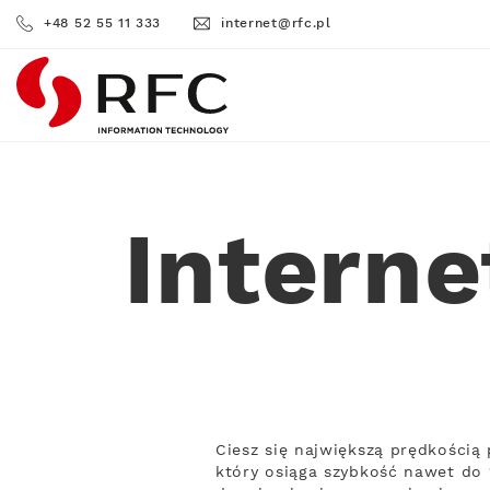
+48 52 55 11 333
internet@rfc.pl
RFC
Interne
Ciesz się największą prędkości
który osiąga szybkość nawet do 