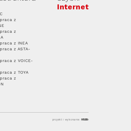
Internet
PC
praca z
GE
praca z
RA
praca z INEA
praca z ASTA-
praca z VOICE-
praca z TOYA
praca z
ON
projekt i wykonanie: