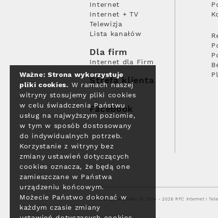
Internet
P
Internet + TV
K
Telewizja
Lista kanałów
R
P
Dla firm
P
Internet dla Firm
B
Ważne: Strona wykorzystuje
P
Strefa klienta
pliki cookies.
W ramach naszej
witryny stosujemy pliki cookies
w celu świadczenia Państwu
Facebook
usług na najwyższym poziomie,
w tym w sposób dostosowany
do indywidualnych potrzeb.
Korzystanie z witryny bez
zmiany ustawień dotyczących
cookies oznacza, że będą one
zamieszczane w Państwa
urządzeniu końcowym.
Możecie Państwo dokonać w
Polityka prywatności
© 2004 - 2026 RFC Internet i Tele
każdym czasie zmiany