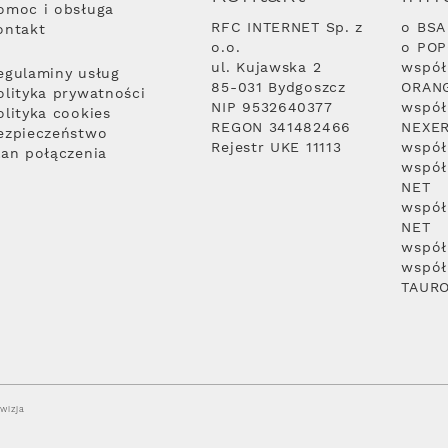
omoc i obsługa
RFC INTERNET Sp. z
o BSA
ontakt
o.o.
o PO
ul. Kujawska 2
współ
egulaminy usług
85-031 Bydgoszcz
ORAN
olityka prywatności
NIP 9532640377
współ
olityka cookies
REGON 341482466
NEXE
ezpieczeństwo
Rejestr UKE 11113
współ
lan połączenia
współ
NET
współ
NET
współ
współ
TAUR
wizja