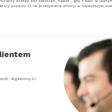
niczony dostęp bez zakłóceń, nawet , gdy z sieci w jedn
który pozwoli Ci na przeżywanie emocji w najwyższym sta
lientem
mość. Wyjaśnimy Ci