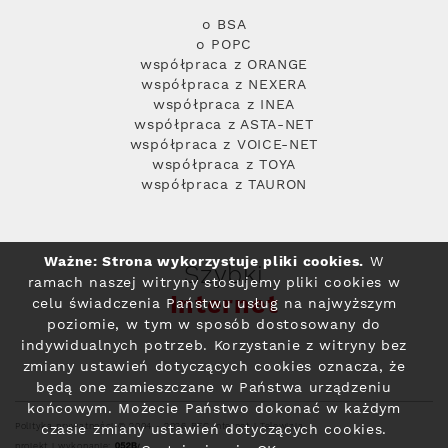
o BSA
o POPC
współpraca z ORANGE
współpraca z NEXERA
współpraca z INEA
współpraca z ASTA-NET
współpraca z VOICE-NET
współpraca z TOYA
współpraca z TAURON
Ważne: Strona wykorzystuje pliki cookies.
W
Szybki
ramach naszej witryny stosujemy pliki cookies w
Internet
celu świadczenia Państwu usług na najwyższym
poziomie, w tym w sposób dostosowany do
indywidualnych potrzeb. Korzystanie z witryny bez
zmiany ustawień dotyczących cookies oznacza, że
będą one zamieszczane w Państwa urządzeniu
końcowym. Możecie Państwo dokonać w każdym
Polityka prywatności
© 2004 - 2026 RFC Internet i Telewizja
czasie zmiany ustawień dotyczących cookies.
projekt i wykonanie: