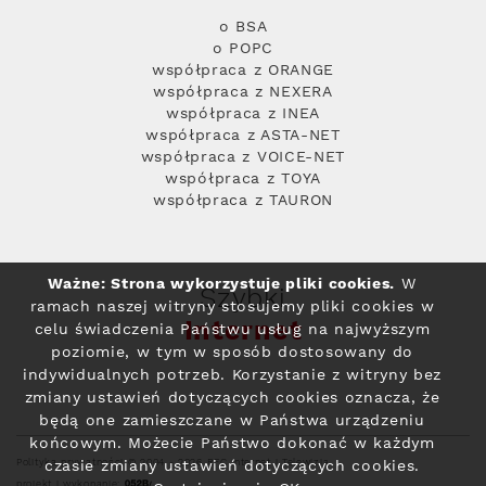
o BSA
o POPC
współpraca z ORANGE
współpraca z NEXERA
współpraca z INEA
współpraca z ASTA-NET
współpraca z VOICE-NET
współpraca z TOYA
współpraca z TAURON
Ważne: Strona wykorzystuje pliki cookies.
W
Szybki
ramach naszej witryny stosujemy pliki cookies w
Internet
celu świadczenia Państwu usług na najwyższym
poziomie, w tym w sposób dostosowany do
indywidualnych potrzeb. Korzystanie z witryny bez
zmiany ustawień dotyczących cookies oznacza, że
będą one zamieszczane w Państwa urządzeniu
końcowym. Możecie Państwo dokonać w każdym
Polityka prywatności
© 2004 - 2026 RFC Internet i Telewizja
czasie zmiany ustawień dotyczących cookies.
projekt i wykonanie: