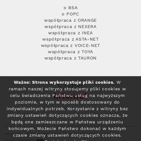
o BSA
o POPC
współpraca z ORANGE
współpraca z NEXERA
współpraca z INEA
współpraca z ASTA-NET
współpraca z VOICE-NET
współpraca z TOYA
współpraca z TAURON
Ważne: Strona wykorzystuje pliki cookies.
W
Szybki
ramach naszej witryny stosujemy pliki cookies w
Internet
celu świadczenia Państwu usług na najwyższym
poziomie, w tym w sposób dostosowany do
indywidualnych potrzeb. Korzystanie z witryny bez
zmiany ustawień dotyczących cookies oznacza, że
będą one zamieszczane w Państwa urządzeniu
końcowym. Możecie Państwo dokonać w każdym
Polityka prywatności
© 2004 - 2026 RFC Internet i Telewizja
czasie zmiany ustawień dotyczących cookies.
projekt i wykonanie: