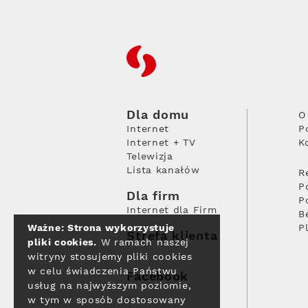
RFC
Dla domu
O
Internet
P
Internet + TV
K
Telewizja
Lista kanałów
R
P
Dla firm
P
Internet dla Firm
B
Ważne: Strona wykorzystuje
P
Strefa klienta
pliki cookies.
W ramach naszej
witryny stosujemy pliki cookies
w celu świadczenia Państwu
Facebook
usług na najwyższym poziomie,
w tym w sposób dostosowany