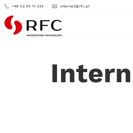
+48 52 55 11 333
internet@rfc.pl
RFC
Inter