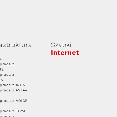
rastruktura
Szybki
Internet
PC
praca z
GE
praca z
RA
praca z INEA
praca z ASTA-
praca z VOICE-
praca z TOYA
praca z