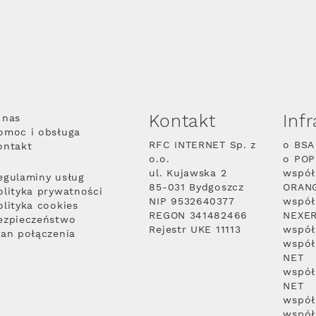
Kontakt
Inf
 nas
omoc i obsługa
RFC INTERNET Sp. z
o BSA
ontakt
o.o.
o PO
ul. Kujawska 2
współ
egulaminy usług
85-031 Bydgoszcz
ORAN
olityka prywatności
NIP 9532640377
współ
olityka cookies
REGON 341482466
NEXE
ezpieczeństwo
Rejestr UKE 11113
współ
lan połączenia
współ
NET
współ
NET
współ
współ