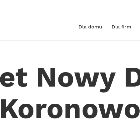
Dla domu
Dla firm
net Nowy 
Koronow