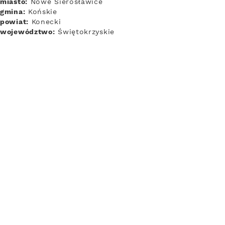
miasto:
Nowe Sierosławice
gmina:
Końskie
powiat:
Konecki
województwo:
Świętokrzyskie