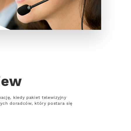
iew
cję, kiedy pakiet telewizyjny
zych doradców, który postara się