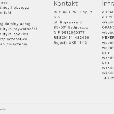
Kontakt
Inf
 nas
omoc i obsługa
RFC INTERNET Sp. z
o BSA
ontakt
o.o.
o PO
ul. Kujawska 2
współ
egulaminy usług
85-031 Bydgoszcz
ORAN
olityka prywatności
NIP 9532640377
współ
olityka cookies
REGON 341482466
NEXE
ezpieczeństwo
Rejestr UKE 11113
współ
lan połączenia
współ
NET
współ
NET
współ
współ
TAUR
wizja