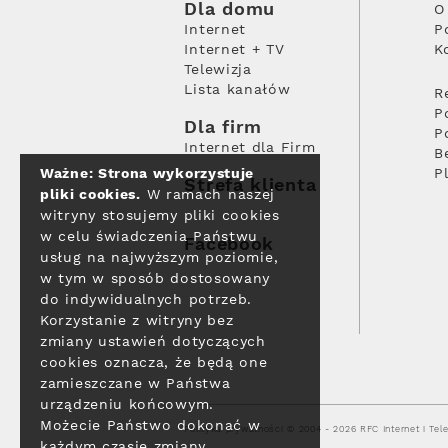
Dla domu
O
Internet
P
Internet + TV
K
Telewizja
Lista kanałów
R
P
Dla firm
P
Internet dla Firm
B
Ważne: Strona wykorzystuje
P
Strefa klienta
pliki cookies.
W ramach naszej
witryny stosujemy pliki cookies
w celu świadczenia Państwu
Facebook
usług na najwyższym poziomie,
w tym w sposób dostosowany
do indywidualnych potrzeb.
Korzystanie z witryny bez
zmiany ustawień dotyczących
cookies oznacza, że będą one
zamieszczane w Państwa
urządzeniu końcowym.
Możecie Państwo dokonać w
Polityka prywatności
© 2004 - 2026 RFC Internet i Tele
każdym czasie zmiany