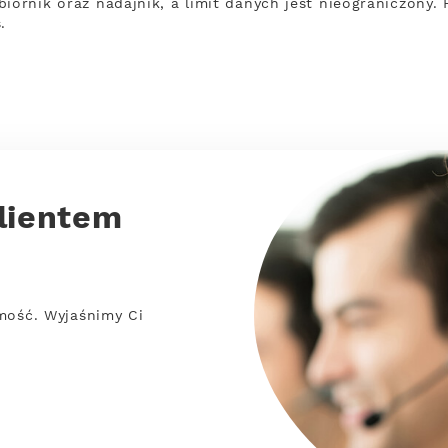
iornik oraz nadajnik, a limit danych jest nieograniczony.
.
lientem
mość. Wyjaśnimy Ci