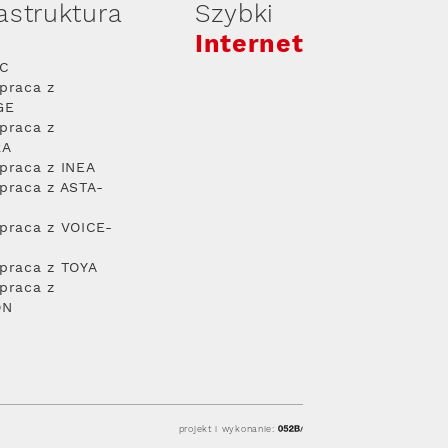
rastruktura
Szybki
Internet
PC
praca z
GE
praca z
RA
praca z INEA
praca z ASTA-
praca z VOICE-
praca z TOYA
praca z
ON
projekt i wykonanie: