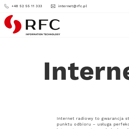
+48 52 55 11 333
internet@rfc.pl
RFC
Intern
Internet radiowy to gwarancja s
punktu odbioru – usługa perfekc