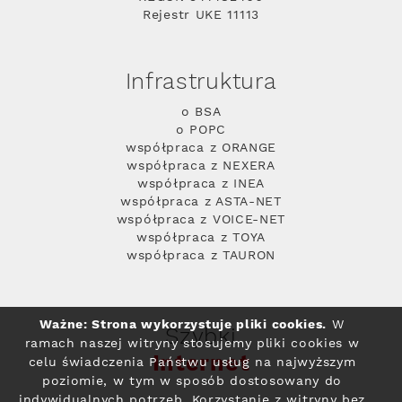
Rejestr UKE 11113
Infrastruktura
o BSA
o POPC
współpraca z ORANGE
współpraca z NEXERA
współpraca z INEA
współpraca z ASTA-NET
współpraca z VOICE-NET
współpraca z TOYA
współpraca z TAURON
Ważne: Strona wykorzystuje pliki cookies.
W
Szybki
ramach naszej witryny stosujemy pliki cookies w
Internet
celu świadczenia Państwu usług na najwyższym
poziomie, w tym w sposób dostosowany do
indywidualnych potrzeb. Korzystanie z witryny bez