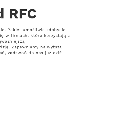
d RFC
ie. Pakiet umożliwia zdobycie
ę w firmach, które korzystają z
jważniejszą.
wizją. Zapewniamy najwyższą
ń, zadzwoń do nas już dziś!