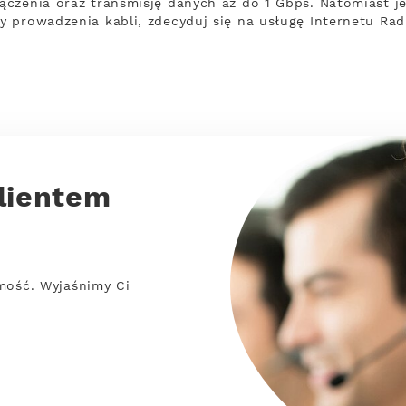
czenia oraz transmisję danych aż do 1 Gbps. Natomiast jeż
 prowadzenia kabli, zdecyduj się na usługę Internetu Ra
lientem
mość. Wyjaśnimy Ci