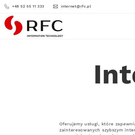
+48 52 55 11 333
internet@rfc.pl
RFC
In
Oferujemy usługi, które zapewni
zainteresowanych szybszym inte