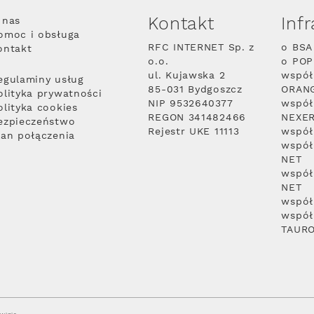
Kontakt
Inf
 nas
omoc i obsługa
RFC INTERNET Sp. z
o BSA
ontakt
o.o.
o PO
ul. Kujawska 2
współ
egulaminy usług
85-031 Bydgoszcz
ORAN
olityka prywatności
NIP 9532640377
współ
olityka cookies
REGON 341482466
NEXE
ezpieczeństwo
Rejestr UKE 11113
współ
lan połączenia
współ
NET
współ
NET
współ
współ
TAUR