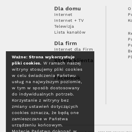
Dla domu
O
Internet
P
Internet + TV
K
Telewizja
Lista kanałów
R
P
Dla firm
P
Internet dla Firm
B
Ważne: Strona wykorzystuje
P
Strefa klienta
pliki cookies.
W ramach naszej
witryny stosujemy pliki cookies
w celu świadczenia Państwu
Facebook
usług na najwyższym poziomie,
w tym w sposób dostosowany
do indywidualnych potrzeb.
Korzystanie z witryny bez
zmiany ustawień dotyczących
cookies oznacza, że będą one
zamieszczane w Państwa
urządzeniu końcowym.
Możecie Państwo dokonać w