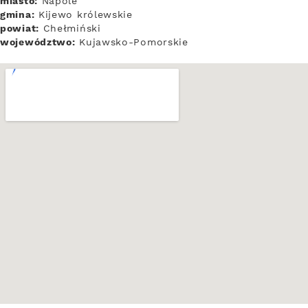
miasto:
Napole
gmina:
Kijewo królewskie
powiat:
Chełmiński
województwo:
Kujawsko-Pomorskie