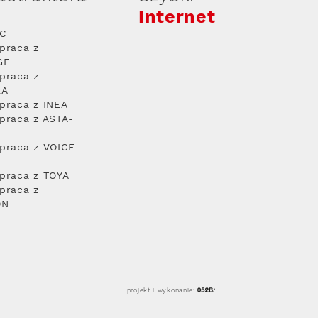
Internet
PC
praca z
GE
praca z
RA
praca z INEA
praca z ASTA-
praca z VOICE-
praca z TOYA
praca z
ON
projekt i wykonanie: