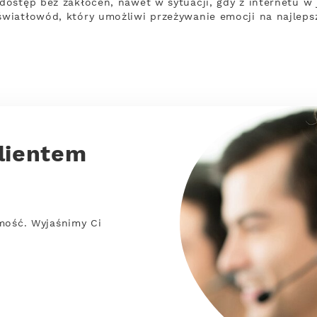
dostęp bez zakłóceń, nawet w sytuacji, gdy z internetu w
wiatłowód, który umożliwi przeżywanie emocji na najleps
lientem
mość. Wyjaśnimy Ci