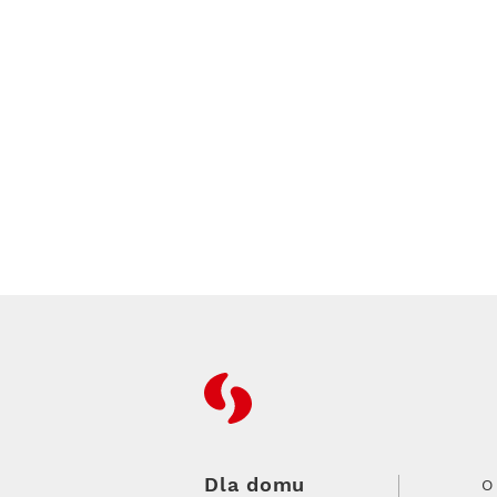
RFC
Dla domu
O