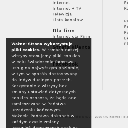
Internet
P
Internet + TV
K
Telewizja
Lista kanałów
R
P
Dla firm
P
Internet dla Firm
B
Ważne: Strona wykorzystuje
P
Strefa klienta
pliki cookies.
W ramach naszej
witryny stosujemy pliki cookies
w celu świadczenia Państwu
Facebook
usług na najwyższym poziomie,
w tym w sposób dostosowany
do indywidualnych potrzeb.
Korzystanie z witryny bez
zmiany ustawień dotyczących
cookies oznacza, że będą one
zamieszczane w Państwa
urządzeniu końcowym.
Możecie Państwo dokonać w
Polityka prywatności
© 2004 - 2026 RFC Internet i Tele
każdym czasie zmiany