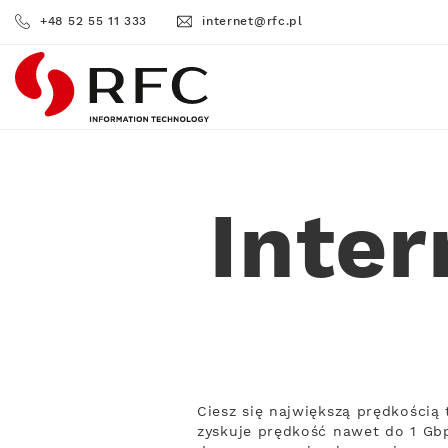
+48 52 55 11 333
internet@rfc.pl
RFC
Inte
Ciesz się największą prędkości
zyskuje prędkość nawet do 1 Gbp