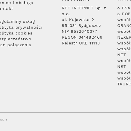
omoc i obsługa
RFC INTERNET Sp. z
o BSA
ontakt
o.o.
o PO
ul. Kujawska 2
współ
egulaminy usług
85-031 Bydgoszcz
ORAN
olityka prywatności
NIP 9532640377
współ
olityka cookies
REGON 341482466
NEXE
ezpieczeństwo
Rejestr UKE 11113
współ
lan połączenia
współ
NET
współ
NET
współ
współ
TAUR
wizja