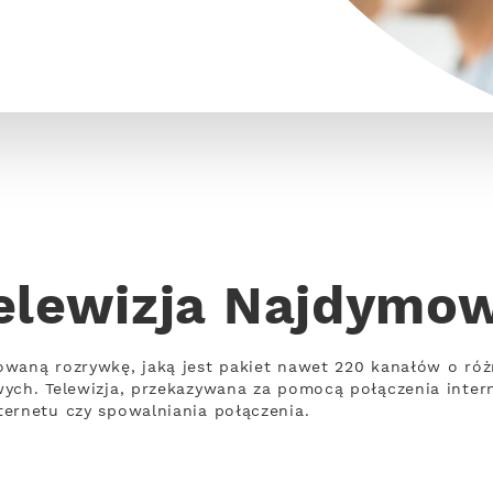
elewizja Najdymo
owaną rozrywkę, jaką jest pakiet nawet 220 kanałów o ró
wych. Telewizja, przekazywana za pomocą połączenia inte
ernetu czy spowalniania połączenia.