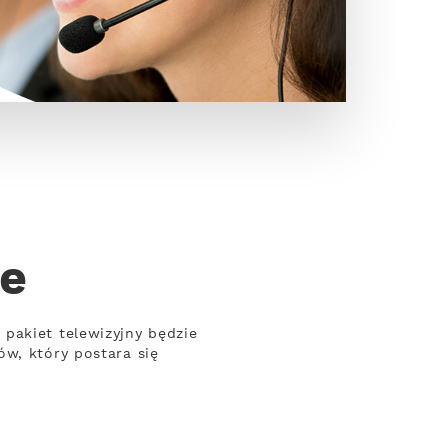
le
pakiet telewizyjny będzie
w, który postara się