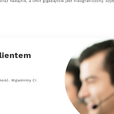
 oraz nadajnik, a limit gigabajtów jest nieograniczony. Sz
lientem
mość. Wyjaśnimy Ci