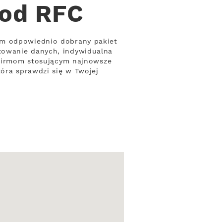
 od RFC
om odpowiednio dobrany pakiet
towanie danych, indywidualna
a firmom stosującym najnowsze
tóra sprawdzi się w Twojej