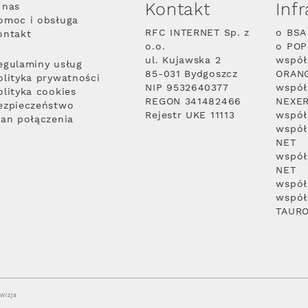
Kontakt
Inf
 nas
omoc i obsługa
RFC INTERNET Sp. z
o BSA
ontakt
o.o.
o PO
ul. Kujawska 2
współ
egulaminy usług
85-031 Bydgoszcz
ORAN
olityka prywatności
NIP 9532640377
współ
olityka cookies
REGON 341482466
NEXE
ezpieczeństwo
Rejestr UKE 11113
współ
lan połączenia
współ
NET
współ
NET
współ
współ
TAUR
wizja