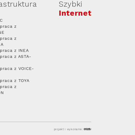
rastruktura
Szybki
Internet
PC
praca z
GE
praca z
RA
praca z INEA
praca z ASTA-
praca z VOICE-
praca z TOYA
praca z
ON
projekt i wykonanie: