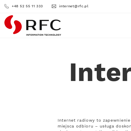
+48 52 55 11 333
internet@rfc.pl
RFC
Inte
Internet radiowy to zapewnienie
miejsca odbioru – usługa doskon