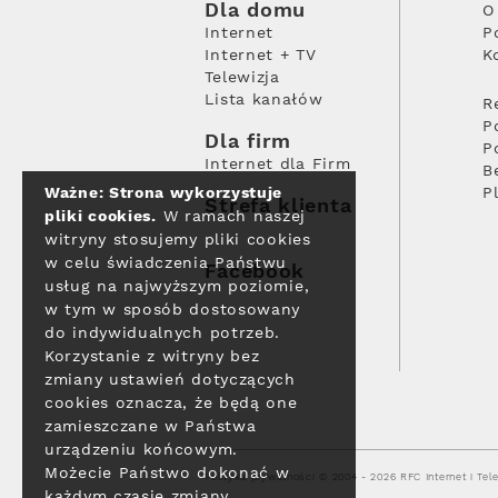
Dla domu
O
Internet
P
Internet + TV
K
Telewizja
Lista kanałów
R
P
Dla firm
P
Internet dla Firm
B
Ważne: Strona wykorzystuje
P
Strefa klienta
pliki cookies.
W ramach naszej
witryny stosujemy pliki cookies
w celu świadczenia Państwu
Facebook
usług na najwyższym poziomie,
w tym w sposób dostosowany
do indywidualnych potrzeb.
Korzystanie z witryny bez
zmiany ustawień dotyczących
cookies oznacza, że będą one
zamieszczane w Państwa
urządzeniu końcowym.
Możecie Państwo dokonać w
Polityka prywatności
© 2004 - 2026 RFC Internet i Tele
każdym czasie zmiany