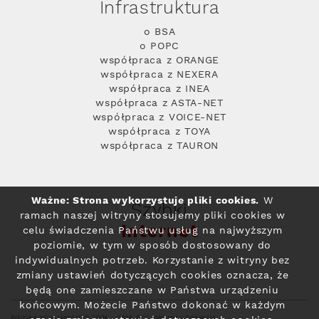
Infrastruktura
o BSA
o POPC
współpraca z ORANGE
współpraca z NEXERA
współpraca z INEA
współpraca z ASTA-NET
współpraca z VOICE-NET
współpraca z TOYA
współpraca z TAURON
Ważne: Strona wykorzystuje pliki cookies.
W
Szybki
ramach naszej witryny stosujemy pliki cookies w
Internet
celu świadczenia Państwu usług na najwyższym
poziomie, w tym w sposób dostosowany do
indywidualnych potrzeb. Korzystanie z witryny bez
zmiany ustawień dotyczących cookies oznacza, że
będą one zamieszczane w Państwa urządzeniu
końcowym. Możecie Państwo dokonać w każdym
Polityka prywatności
© 2004 - 2026 RFC Internet i Telewizja