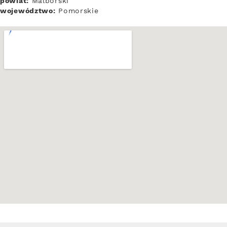
powiat:
Malborski
województwo:
Pomorskie