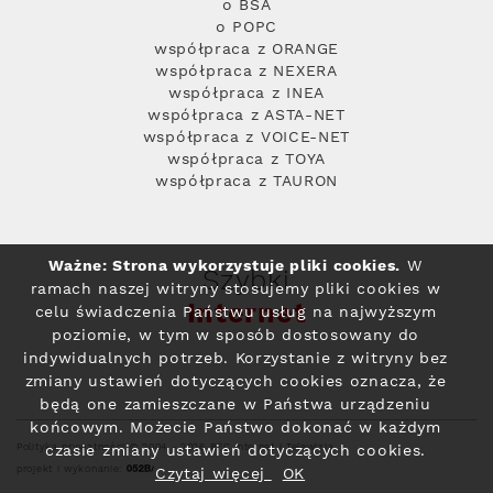
o BSA
o POPC
współpraca z ORANGE
współpraca z NEXERA
współpraca z INEA
współpraca z ASTA-NET
współpraca z VOICE-NET
współpraca z TOYA
współpraca z TAURON
Ważne: Strona wykorzystuje pliki cookies.
W
Szybki
ramach naszej witryny stosujemy pliki cookies w
Internet
celu świadczenia Państwu usług na najwyższym
poziomie, w tym w sposób dostosowany do
indywidualnych potrzeb. Korzystanie z witryny bez
zmiany ustawień dotyczących cookies oznacza, że
będą one zamieszczane w Państwa urządzeniu
końcowym. Możecie Państwo dokonać w każdym
Polityka prywatności
© 2004 - 2026 RFC Internet i Telewizja
czasie zmiany ustawień dotyczących cookies.
projekt i wykonanie:
Czytaj więcej
OK