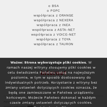
o BSA
o POPC
współpraca z ORANGE
współpraca z NEXERA
współpraca z INEA
współpraca z ASTA-NET
współpraca z VOICE-NET
współpraca z TOYA
współpraca z TAURON
Ważne: Strona wykorzystuje pliki cookies.
W
Szybki
ramach naszej witryny stosujemy pliki cookies w
Internet
celu świadczenia Państwu usług na najwyższym
poziomie, w tym w sposób dostosowany do
indywidualnych potrzeb. Korzystanie z witryny bez
zmiany ustawień dotyczących cookies oznacza, że
będą one zamieszczane w Państwa urządzeniu
końcowym. Możecie Państwo dokonać w każdym
Polityka prywatności
© 2004 - 2026 RFC Internet i Telewizja
czasie zmiany ustawień dotyczących cookies.
projekt i wykonanie: