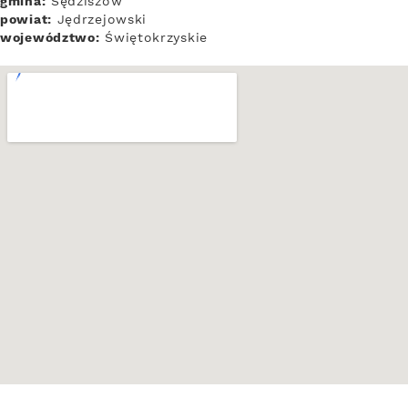
gmina:
Sędziszów
powiat:
Jędrzejowski
województwo:
Świętokrzyskie