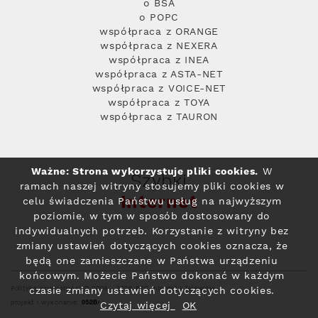
o BSA
o POPC
współpraca z ORANGE
współpraca z NEXERA
współpraca z INEA
współpraca z ASTA-NET
współpraca z VOICE-NET
współpraca z TOYA
współpraca z TAURON
Ważne: Strona wykorzystuje pliki cookies.
W
Szybki
ramach naszej witryny stosujemy pliki cookies w
Internet
celu świadczenia Państwu usług na najwyższym
poziomie, w tym w sposób dostosowany do
indywidualnych potrzeb. Korzystanie z witryny bez
zmiany ustawień dotyczących cookies oznacza, że
będą one zamieszczane w Państwa urządzeniu
końcowym. Możecie Państwo dokonać w każdym
Polityka prywatności
© 2004 - 2026 RFC Internet i Telewizja
czasie zmiany ustawień dotyczących cookies.
projekt i wykonanie:
Czytaj więcej
OK