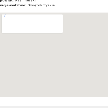
powiat:
Kazimierski
województwo:
Świętokrzyskie