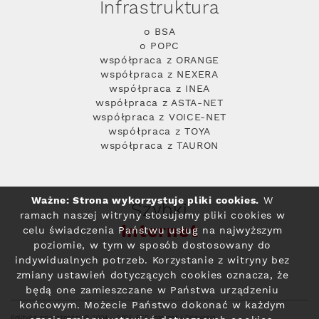
Infrastruktura
o BSA
o POPC
współpraca z ORANGE
współpraca z NEXERA
współpraca z INEA
współpraca z ASTA-NET
współpraca z VOICE-NET
współpraca z TOYA
współpraca z TAURON
Ważne: Strona wykorzystuje pliki cookies.
W
Szybki
ramach naszej witryny stosujemy pliki cookies w
Internet
celu świadczenia Państwu usług na najwyższym
poziomie, w tym w sposób dostosowany do
indywidualnych potrzeb. Korzystanie z witryny bez
zmiany ustawień dotyczących cookies oznacza, że
będą one zamieszczane w Państwa urządzeniu
końcowym. Możecie Państwo dokonać w każdym
Polityka prywatności
© 2004 - 2026 RFC Internet i Telewizja