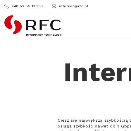
+48 52 55 11 333
internet@rfc.pl
RFC
Inte
Ciesz się największą szybkości
osiąga szybkość nawet do 1 Gbps