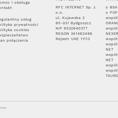
omoc i obsługa
RFC INTERNET Sp. z
o BSA
ontakt
o.o.
o PO
ul. Kujawska 2
współ
egulaminy usług
85-031 Bydgoszcz
ORAN
olityka prywatności
NIP 9532640377
współ
olityka cookies
REGON 341482466
NEXE
ezpieczeństwo
Rejestr UKE 11113
współ
lan połączenia
współ
NET
współ
NET
współ
współ
TAUR
wizja