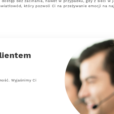
 dostęp bez zacinania, nawet w przypadku, gdy z sieci w
wiatłowód, który pozwoli Ci na przeżywanie emocji na na
lientem
mość. Wyjaśnimy Ci