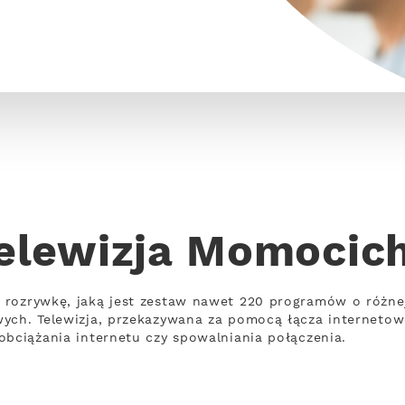
elewizja Momocic
 rozrywkę, jaką jest zestaw nawet 220 programów o różn
wych. Telewizja, przekazywana za pomocą łącza interneto
obciążania internetu czy spowalniania połączenia.