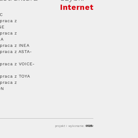
Internet
PC
praca z
GE
praca z
RA
praca z INEA
praca z ASTA-
praca z VOICE-
praca z TOYA
praca z
ON
projekt i wykonanie: