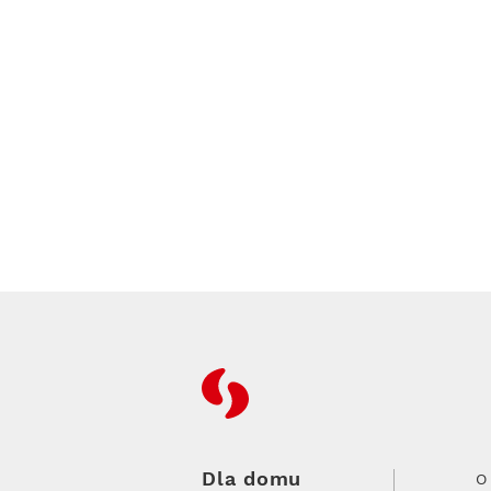
RFC
Dla domu
O