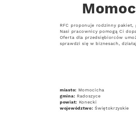
Momoci
RFC proponuje rodzinny pakiet, 
Nasi pracownicy pomogą Ci dop
Oferta dla przedsiębiorców umoż
sprawdzi się w biznesach, dział
miasto:
Momocicha
gmina:
Radoszyce
powiat:
Konecki
województwo:
Świętokrzyskie