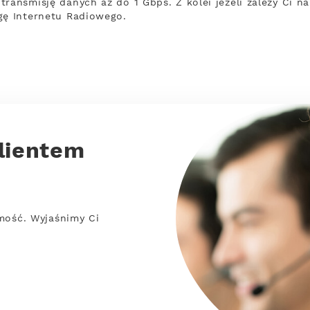
ransmisję danych aż do 1 Gbps. Z kolei jeżeli zależy Ci na
gę Internetu Radiowego.
lientem
mość. Wyjaśnimy Ci