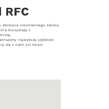
d RFC
ia zdobycie niezmiennego adresu
óre korzystają z
etową.
rantujemy najwyższą szybkość
j się z nami już teraz!