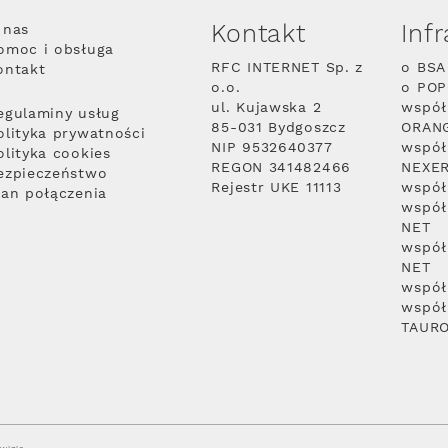
Kontakt
Inf
 nas
omoc i obsługa
RFC INTERNET Sp. z
o BSA
ontakt
o.o.
o PO
ul. Kujawska 2
współ
egulaminy usług
85-031 Bydgoszcz
ORAN
olityka prywatności
NIP 9532640377
współ
olityka cookies
REGON 341482466
NEXE
ezpieczeństwo
Rejestr UKE 11113
współ
lan połączenia
współ
NET
współ
NET
współ
współ
TAUR