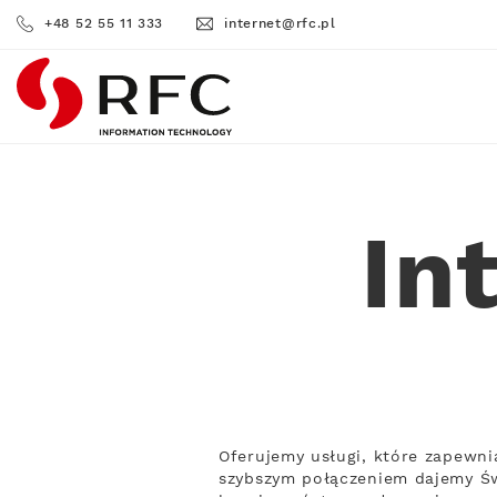
+48 52 55 11 333
internet@rfc.pl
RFC
In
Oferujemy usługi, które zapewni
szybszym połączeniem dajemy Św