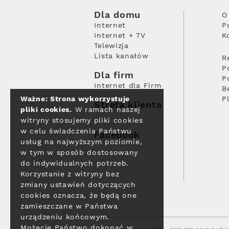
Dla domu
O
Internet
P
Internet + TV
K
Telewizja
Lista kanałów
R
P
Dla firm
P
Internet dla Firm
B
Ważne: Strona wykorzystuje
P
Strefa klienta
pliki cookies.
W ramach naszej
witryny stosujemy pliki cookies
w celu świadczenia Państwu
Facebook
usług na najwyższym poziomie,
w tym w sposób dostosowany
do indywidualnych potrzeb.
Korzystanie z witryny bez
zmiany ustawień dotyczących
cookies oznacza, że będą one
zamieszczane w Państwa
urządzeniu końcowym.
Możecie Państwo dokonać w