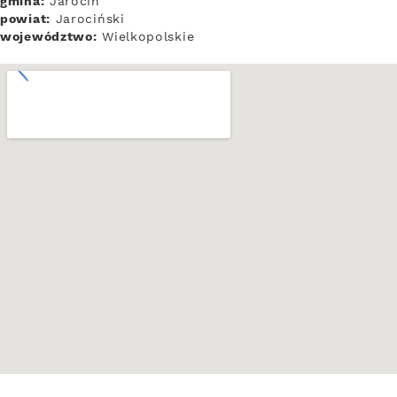
gmina:
Jarocin
powiat:
Jarociński
województwo:
Wielkopolskie