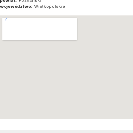
powiat:
Poznański
województwo:
Wielkopolskie