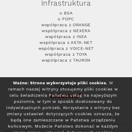
Infrastruktura
o BSA
o POPC
współpraca z ORANGE
współpraca z NEXERA
współpraca z INEA
współpraca z ASTA-NET
współpraca z VOICE-NET
współpraca z TOYA
współpraca z TAURON
Ważne: Strona wykorzystuje pliki cookies.
W
Szybki
ramach naszej witryny stosujemy pliki cookies w
Internet
celu świadczenia Państwu usług na najwyższym
poziomie, w tym w sposób dostosowany do
indywidualnych potrzeb. Korzystanie z witryny bez
zmiany ustawień dotyczących cookies oznacza, że
będą one zamieszczane w Państwa urządzeniu
końcowym. Możecie Państwo dokonać w każdym
Polityka prywatności
© 2004 - 2026 RFC Internet i Telewizja