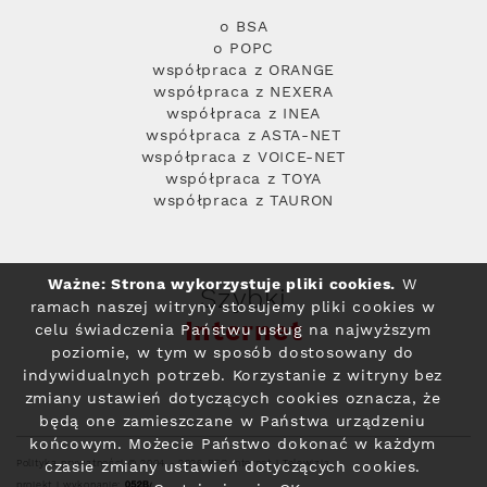
o BSA
o POPC
współpraca z ORANGE
współpraca z NEXERA
współpraca z INEA
współpraca z ASTA-NET
współpraca z VOICE-NET
współpraca z TOYA
współpraca z TAURON
Ważne: Strona wykorzystuje pliki cookies.
W
Szybki
ramach naszej witryny stosujemy pliki cookies w
Internet
celu świadczenia Państwu usług na najwyższym
poziomie, w tym w sposób dostosowany do
indywidualnych potrzeb. Korzystanie z witryny bez
zmiany ustawień dotyczących cookies oznacza, że
będą one zamieszczane w Państwa urządzeniu
końcowym. Możecie Państwo dokonać w każdym
Polityka prywatności
© 2004 - 2026 RFC Internet i Telewizja
czasie zmiany ustawień dotyczących cookies.
projekt i wykonanie: